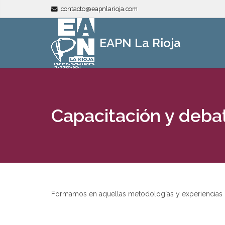
contacto@eapnlarioja.com
EAPN La Rioja
Capacitación y deba
Formamos en aquellas metodologías y experiencias c