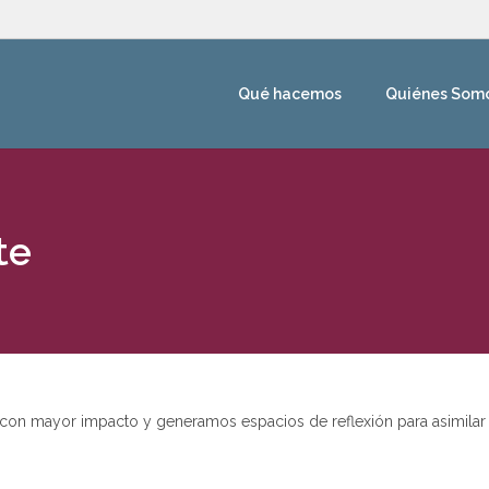
Qué hacemos
Quiénes Som
te
on mayor impacto y generamos espacios de reflexión para asimilar l