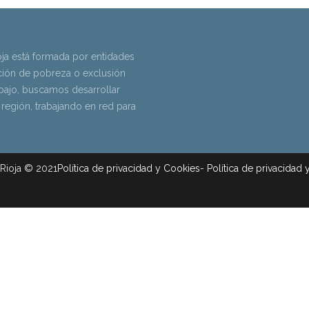
ja está formada por entidades
ación de pobreza o exclusión
rabajo, buscamos desarrollar
 región, trabajando en red para
Rioja © 2021
Política de privacidad y Cookies
-
Política de privacidad