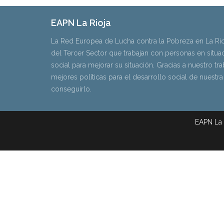
EAPN La Rioja
La Red Europea de Lucha contra la Pobreza en La Rio
del Tercer Sector que trabajan con personas en situ
social para mejorar su situación. Gracias a nuestro t
mejores políticas para el desarrollo social de nuestra
conseguirlo.
EAPN La 