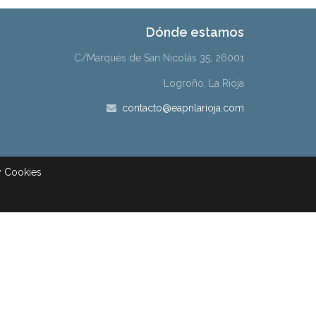
Dónde estamos
C/Marqués de San Nicolás 35, 26001
Logroño, La Rioja
contacto@eapnlarioja.com
 y Cookies