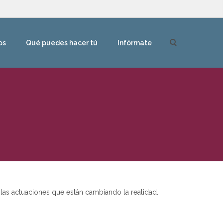
os
Qué puedes hacer tú
Infórmate
as actuaciones que están cambiando la realidad.