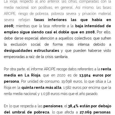
La Rioja, respecto al año anterior, las cifras, comparadas con la
media nacional son positivas, en general. Así mismo, las tasas
AROPE, riesgo de pobreza, pobreza severa y privación material
severa reflejan
tasas inferiores las que había en
2008;
mientras que la tasa referente a la
baja intensidad de
empleo sigue siendo casi el doble que en 2008.
Por ello,
debe darse especial atención a aquellos colectivos que sufren
la exclusión social de forma más intensa debido a
desigualdades estructurales
y que pueden haberse visto
empeoradas a raíz de la crisis sanitaria.
Por otra parte, el informe AROPE recoge datos referentes a la
renta
media en La Rioja
, que en 2020 es de
13.504 euros por
persona
. Por unidad de consumo, 19.698 euros, lo que sitúa a La
Rioja en la
quinta renta más alta
, 1.582 euros por encima que la
renta media nacional y 1.038 euros más que el año pasado.
En lo que respecta a las
pensiones
, el
38,4% están por debajo
del umbral de pobreza
, lo que afecta a
27.069 personas
.