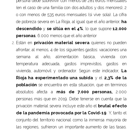
persona debe sobrevivir con menos de 281 euros mensuales
(en el caso de una familia con dos adultos y dos menores), 2
o con menos de 535 euros mensuales (si vive sola). La cifra
de pobreza severa en La Rioja, al igual que el año anterior,
ha
descendido
y
se sitúa en el 4%
, lo que supone
12.000
personas
, 6.000 menos que el año anterior
Están en
privación material severa
quienes no pueden
afrontar, al menos, 4 de los siguientes gastos: vacaciones una
semana al año, alimentación básica, vivienda con
temperatura adecuada, gastos imprevistos, gastos en
vivienda, automóvil y ordenador. Según este indicador,
La
Rioja ha experimentado una subida
y el
2,3% de la
población
se encuentra en esta situación, que en términos
absolutos afecta a
más de 7.000 personas,
2.000
personas más que en 2019. Debe tenerse en cuenta que la
privación material severa incluye este año el
brutal efecto
de la pandemia provocada por la Covid-19
. Y, tanto el
conjunto del territorio nacional como la inmensa mayoría de
las regiones, sufrieron un importante aumento de las tasas.